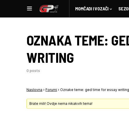
MOMČADI I VOZAČI
SEZO
OZNAKA TEME:
GE
WRITING
0 posts
Naslovna
›
Forumi
›
Oznake teme: ged time for essay writin
Brate mili! Ovdje nema nikakvih tema!