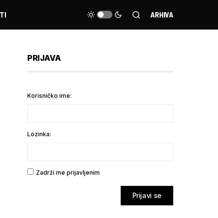
TI
ARHIVA
PRIJAVA
Korisničko ime:
Lozinka:
Zadrži me prijavljenim
Prijavi se