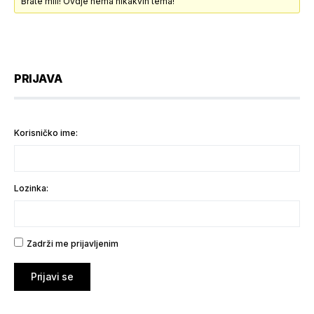
Brate mili! Ovdje nema nikakvih tema!
PRIJAVA
Korisničko ime:
Lozinka:
Zadrži me prijavljenim
Prijavi se