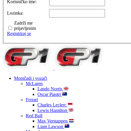
Korisničko ime:
Lozinka:
Zadrži me
prijavljenim
Registriraj se
Momčadi i vozači
McLaren
Lando Norris
Oscar Piastri
Ferrari
Charles Leclerc
Lewis Hamilton
Red Bull
Max Verstappen
Liam Lawson