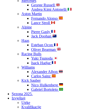
Mercedes
George Russell
Andrea Kimi Antonelli
Aston Martin
Fernando Alonso
Lance Stroll
Alpine
Pierre Gasly
Jack Doohan
Haas
Esteban Ocon
Oliver Bearman
Racing Bulls
Yuki Tsunoda
Isack Hadjar
Williams
Alexander Albon
Carlos Sainz
Kick Sauber
Nico Hulkenberg
Gabriel Bortoleto
Sezona 2025.
Izvještaji
Utrke
Kvalifikacije