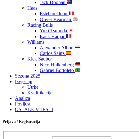
Jack Doohan
Haas
Esteban Ocon
Oliver Bearman
Racing Bulls
Yuki Tsunoda
Isack Hadjar
Williams
Alexander Albon
Carlos Sainz
Kick Sauber
Nico Hulkenberg
Gabriel Bortoleto
Sezona 2025.
Izvještaji
Utrke
Kvalifikacije
Analiza
Povijest
OSTALE VIJESTI
Prijava / Registracija