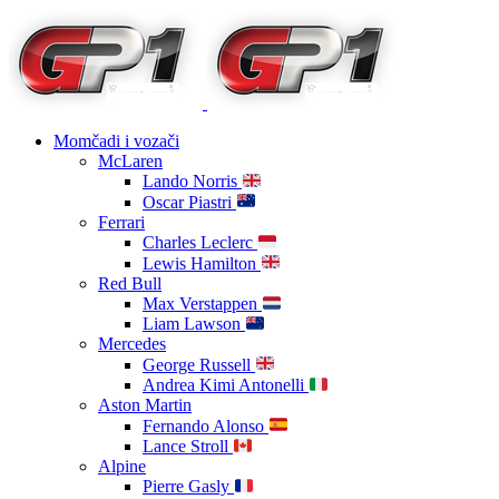
Momčadi i vozači
McLaren
Lando Norris
Oscar Piastri
Ferrari
Charles Leclerc
Lewis Hamilton
Red Bull
Max Verstappen
Liam Lawson
Mercedes
George Russell
Andrea Kimi Antonelli
Aston Martin
Fernando Alonso
Lance Stroll
Alpine
Pierre Gasly