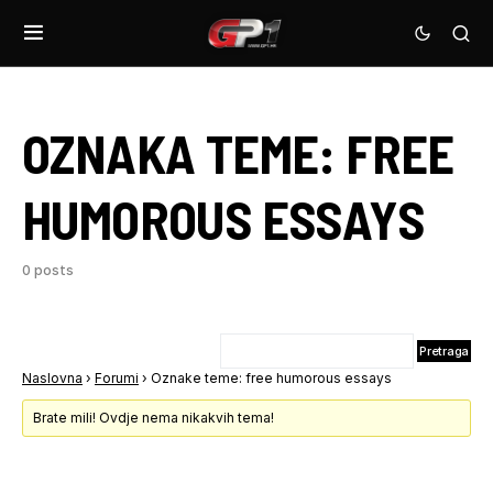
OZNAKA TEME:
FREE
HUMOROUS ESSAYS
0 posts
Naslovna
›
Forumi
›
Oznake teme: free humorous essays
Brate mili! Ovdje nema nikakvih tema!