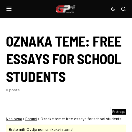
OZNAKA TEME:
FREE
ESSAYS FOR SCHOOL
STUDENTS
0 posts
Naslovna
›
Forumi
›
Oznake teme: free essays for school students
Brate mili! Ovdje nema nikakvih tema!