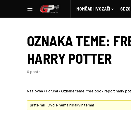
MOMČADI I VOZAČI
SEZO
OZNAKA TEME:
FR
HARRY POTTER
0 posts
Naslovna
›
Forumi
›
Oznake teme: free book report harry pot
Brate mili! Ovdje nema nikakvih tema!