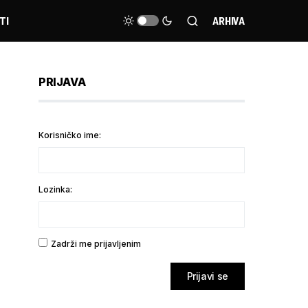
TI
ARHIVA
PRIJAVA
Korisničko ime:
Lozinka:
Zadrži me prijavljenim
Prijavi se