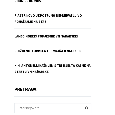
JEDINICU DO 2027.
PIASTRI: OVO JE POTPUNO NEPRIHVATLJIVO
PONAŠANJE NA STAZI
LANDO NORRIS POBJEDNIK VN MAĐARSKE!
SLUŽBENO: FORMULA 1 SE VRAĆA U MALEZIJU!
KIMI ANTONELLI KAŽNJEN S TRI MJESTA KAZNE NA
STARTU VN MAĐARSKE!
PRETRAGA