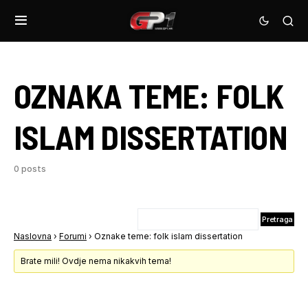
OZNAKA TEME:
FOLK
ISLAM DISSERTATION
0 posts
Naslovna
›
Forumi
›
Oznake teme: folk islam dissertation
Brate mili! Ovdje nema nikakvih tema!