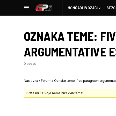
MOMČADI I VOZAČI
SEZO
OZNAKA TEME:
FI
ARGUMENTATIVE 
0 posts
Naslovna
›
Forumi
›
Oznake teme: five paragraph argumenta
Brate mili! Ovdje nema nikakvih tema!