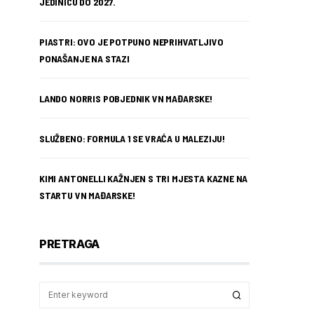
JEDINICU DO 2027.
PIASTRI: OVO JE POTPUNO NEPRIHVATLJIVO
PONAŠANJE NA STAZI
LANDO NORRIS POBJEDNIK VN MAĐARSKE!
SLUŽBENO: FORMULA 1 SE VRAĆA U MALEZIJU!
KIMI ANTONELLI KAŽNJEN S TRI MJESTA KAZNE NA
STARTU VN MAĐARSKE!
PRETRAGA