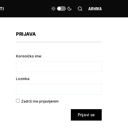
TI
ARHIVA
PRIJAVA
Korisničko ime:
Lozinka:
Zadrži me prijavljenim
Prijavi se