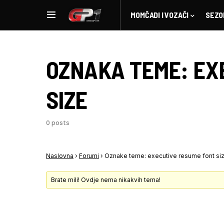
MOMČADI I VOZAČI
SEZO
OZNAKA TEME:
EX
SIZE
0 posts
Naslovna
›
Forumi
›
Oznake teme: executive resume font si
Brate mili! Ovdje nema nikakvih tema!