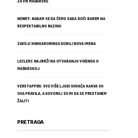
ZA VN MAĐARSKE
NEWEY: NADAM SE DA ĆEMO SADA DOĆI BAREM NA
RESPEKTABILNU RAZINU
ZAVOJI HUNGARORINGA DOBILI NOVA IMENA
LECLERC NAJBRŽI NA OTVARANJU VIKENDA U
MAĐARSKOJ
VERSTAPPEN: SVE VIŠE LJUDI SHVAĆA KAKVA SU
OVA PRAVILA, A GOVORILI SU MI DA SE PRESTANEM
ŽALITI
PRETRAGA