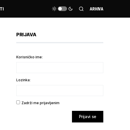
TI
ARHIVA
PRIJAVA
Korisničko ime:
Lozinka:
Zadrži me prijavljenim
Prijavi se