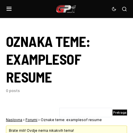
OZNAKA TEME:
EXAMPLESOF
RESUME
0 posts
Naslovna
›
Forumi
›
Oznake teme: examplesof resume
Brate mili! Ovdje nema nikakvih tema!