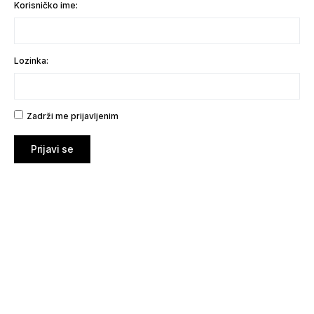
Korisničko ime:
Lozinka:
Zadrži me prijavljenim
Prijavi se