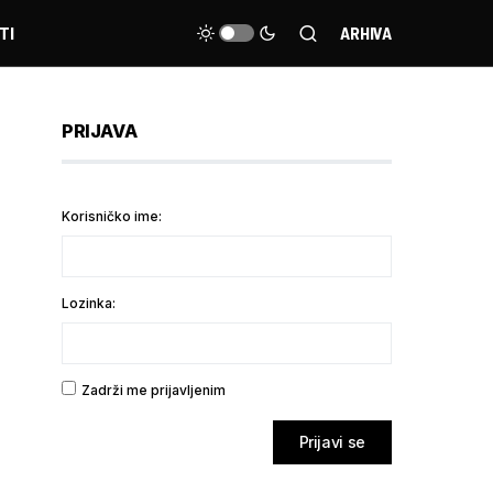
TI
ARHIVA
PRIJAVA
Korisničko ime:
Lozinka:
Zadrži me prijavljenim
Prijavi se