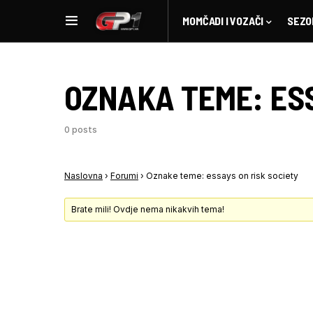
MOMČADI I VOZAČI
SEZO
OZNAKA TEME:
ES
0 posts
Naslovna
›
Forumi
›
Oznake teme: essays on risk society
Brate mili! Ovdje nema nikakvih tema!