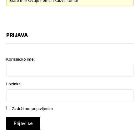
Brate mili! Ovdje nema nikakvih tema!
PRIJAVA
Korisničko ime:
Lozinka:
Zadrži me prijavljenim
Prijavi se