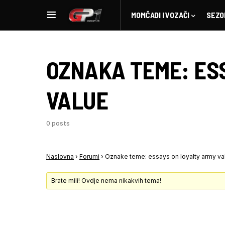
MOMČADI I VOZAČI
SEZO
OZNAKA TEME:
ES
VALUE
0 posts
Naslovna
›
Forumi
›
Oznake teme: essays on loyalty army va
Brate mili! Ovdje nema nikakvih tema!