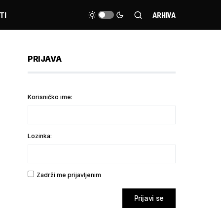
TI
ARHIVA
PRIJAVA
Korisničko ime:
Lozinka:
Zadrži me prijavljenim
Prijavi se