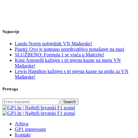
Najnovije
Lando Norris pobjednik VN Mađarske!
Piastri: Ovo je potpuno neprihvatljivo ponašanje na stazi
SLUŽBENO: Formula 1 se vraća u Maleziju!
Kimi Antonelli kažnjen s tri mjesta kazne na startu VN
Mađarske!
Lewis Hamilton kažnjen s tri mjesta kazne na gridu za VN
Mađarske!
Pretraga
Search
Arhiva
GP1 impressum
Kontakt