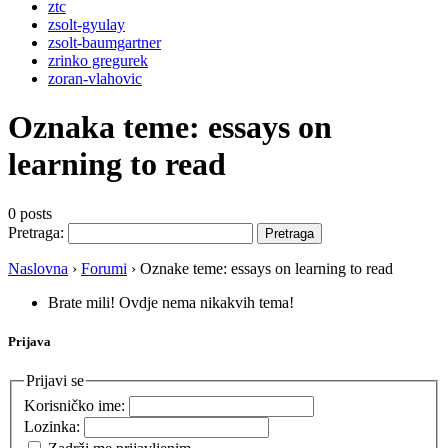
ztc
zsolt-gyulay
zsolt-baumgartner
zrinko gregurek
zoran-vlahovic
Oznaka teme:
essays on
learning to read
0 posts
Pretraga:
Naslovna
›
Forumi
›
Oznake teme: essays on learning to read
Brate mili! Ovdje nema nikakvih tema!
Prijava
Prijavi se
Korisničko ime:
Lozinka: