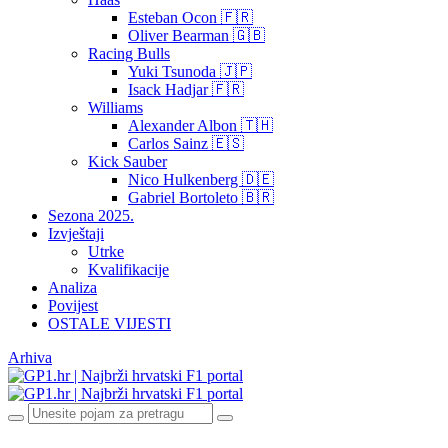
Esteban Ocon 🇫🇷
Oliver Bearman 🇬🇧
Racing Bulls
Yuki Tsunoda 🇯🇵
Isack Hadjar 🇫🇷
Williams
Alexander Albon 🇹🇭
Carlos Sainz 🇪🇸
Kick Sauber
Nico Hulkenberg 🇩🇪
Gabriel Bortoleto 🇧🇷
Sezona 2025.
Izvještaji
Utrke
Kvalifikacije
Analiza
Povijest
OSTALE VIJESTI
Arhiva