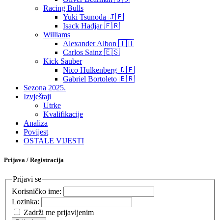
Racing Bulls
Yuki Tsunoda 🇯🇵
Isack Hadjar 🇫🇷
Williams
Alexander Albon 🇹🇭
Carlos Sainz 🇪🇸
Kick Sauber
Nico Hulkenberg 🇩🇪
Gabriel Bortoleto 🇧🇷
Sezona 2025.
Izvještaji
Utrke
Kvalifikacije
Analiza
Povijest
OSTALE VIJESTI
Prijava / Registracija
Prijavi se
Korisničko ime:
Lozinka:
Zadrži me prijavljenim