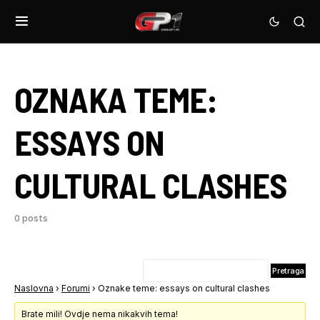
OZNAKA TEME:
ESSAYS ON
CULTURAL CLASHES
0 posts
Naslovna
›
Forumi
›
Oznake teme: essays on cultural clashes
Brate mili! Ovdje nema nikakvih tema!