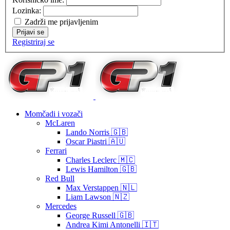
Lozinka:
Zadrži me prijavljenim
Prijavi se
Registriraj se
Momčadi i vozači
McLaren
Lando Norris 🇬🇧
Oscar Piastri 🇦🇺
Ferrari
Charles Leclerc 🇲🇨
Lewis Hamilton 🇬🇧
Red Bull
Max Verstappen 🇳🇱
Liam Lawson 🇳🇿
Mercedes
George Russell 🇬🇧
Andrea Kimi Antonelli 🇮🇹