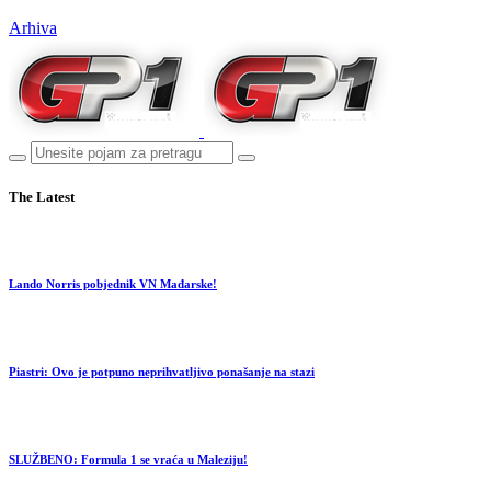
Arhiva
The Latest
Lando Norris pobjednik VN Mađarske!
Piastri: Ovo je potpuno neprihvatljivo ponašanje na stazi
SLUŽBENO: Formula 1 se vraća u Maleziju!