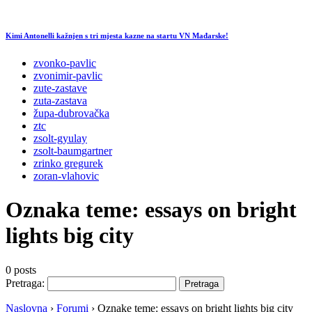
Kimi Antonelli kažnjen s tri mjesta kazne na startu VN Mađarske!
zvonko-pavlic
zvonimir-pavlic
zute-zastave
zuta-zastava
župa-dubrovačka
ztc
zsolt-gyulay
zsolt-baumgartner
zrinko gregurek
zoran-vlahovic
Oznaka teme:
essays on bright
lights big city
0 posts
Pretraga:
Naslovna
›
Forumi
›
Oznake teme: essays on bright lights big city