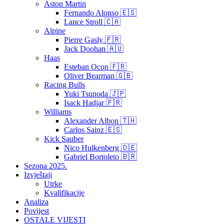
Aston Martin
Fernando Alonso 🇪🇸
Lance Stroll 🇨🇦
Alpine
Pierre Gasly 🇫🇷
Jack Doohan 🇦🇺
Haas
Esteban Ocon 🇫🇷
Oliver Bearman 🇬🇧
Racing Bulls
Yuki Tsunoda 🇯🇵
Isack Hadjar 🇫🇷
Williams
Alexander Albon 🇹🇭
Carlos Sainz 🇪🇸
Kick Sauber
Nico Hulkenberg 🇩🇪
Gabriel Bortoleto 🇧🇷
Sezona 2025.
Izvještaji
Utrke
Kvalifikacije
Analiza
Povijest
OSTALE VIJESTI