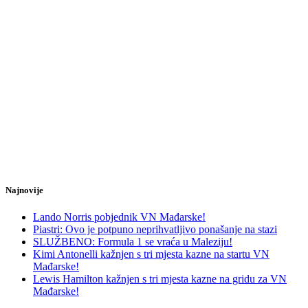
Najnovije
Lando Norris pobjednik VN Mađarske!
Piastri: Ovo je potpuno neprihvatljivo ponašanje na stazi
SLUŽBENO: Formula 1 se vraća u Maleziju!
Kimi Antonelli kažnjen s tri mjesta kazne na startu VN
Mađarske!
Lewis Hamilton kažnjen s tri mjesta kazne na gridu za VN
Mađarske!