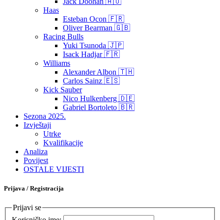
Jack Doohan 🇦🇺
Haas
Esteban Ocon 🇫🇷
Oliver Bearman 🇬🇧
Racing Bulls
Yuki Tsunoda 🇯🇵
Isack Hadjar 🇫🇷
Williams
Alexander Albon 🇹🇭
Carlos Sainz 🇪🇸
Kick Sauber
Nico Hulkenberg 🇩🇪
Gabriel Bortoleto 🇧🇷
Sezona 2025.
Izvještaji
Utrke
Kvalifikacije
Analiza
Povijest
OSTALE VIJESTI
Prijava / Registracija
Prijavi se
Korisničko ime: