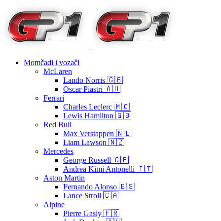
Momčadi i vozači
McLaren
Lando Norris 🇬🇧
Oscar Piastri 🇦🇺
Ferrari
Charles Leclerc 🇲🇨
Lewis Hamilton 🇬🇧
Red Bull
Max Verstappen 🇳🇱
Liam Lawson 🇳🇿
Mercedes
George Russell 🇬🇧
Andrea Kimi Antonelli 🇮🇹
Aston Martin
Fernando Alonso 🇪🇸
Lance Stroll 🇨🇦
Alpine
Pierre Gasly 🇫🇷