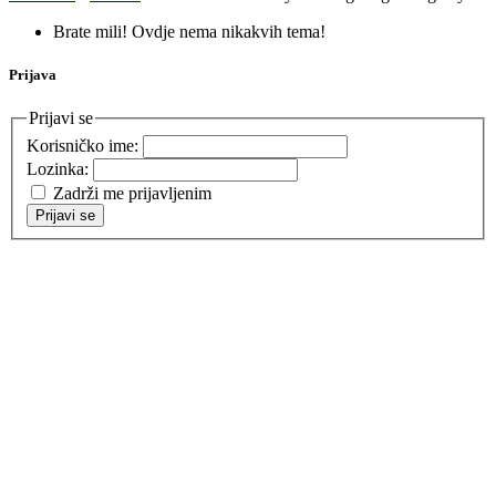
Brate mili! Ovdje nema nikakvih tema!
Prijava
Prijavi se
Korisničko ime:
Lozinka:
Zadrži me prijavljenim
Prijavi se