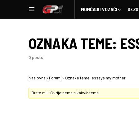
MOMČADI I VOZAČI
SEZO
OZNAKA TEME:
ES
0 posts
Naslovna
›
Forumi
›
Oznake teme: essays my mother
Brate mili! Ovdje nema nikakvih tema!