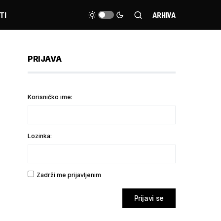
TI
ARHIVA
PRIJAVA
Korisničko ime:
Lozinka:
Zadrži me prijavljenim
Prijavi se