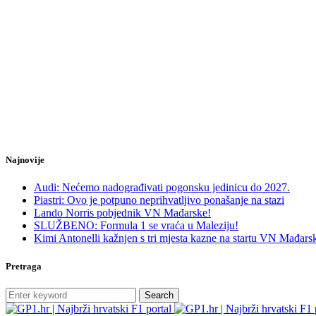
Najnovije
Audi: Nećemo nadograđivati pogonsku jedinicu do 2027.
Piastri: Ovo je potpuno neprihvatljivo ponašanje na stazi
Lando Norris pobjednik VN Mađarske!
SLUŽBENO: Formula 1 se vraća u Maleziju!
Kimi Antonelli kažnjen s tri mjesta kazne na startu VN Mađars
Pretraga
Search