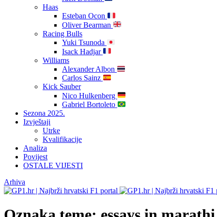
Haas
Esteban Ocon
Oliver Bearman
Racing Bulls
Yuki Tsunoda
Isack Hadjar
Williams
Alexander Albon
Carlos Sainz
Kick Sauber
Nico Hulkenberg
Gabriel Bortoleto
Sezona 2025.
Izvještaji
Utrke
Kvalifikacije
Analiza
Povijest
OSTALE VIJESTI
Arhiva
Oznaka teme:
essays in marathi