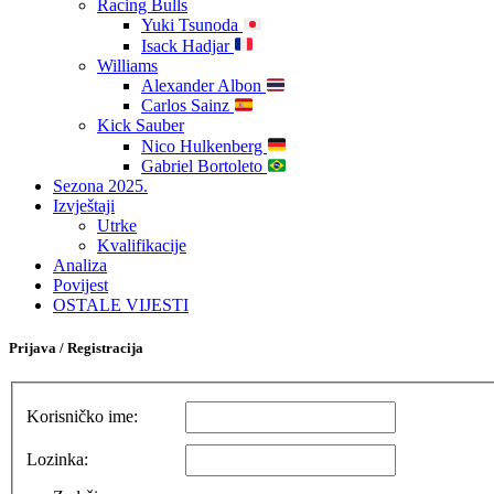
Racing Bulls
Yuki Tsunoda
Isack Hadjar
Williams
Alexander Albon
Carlos Sainz
Kick Sauber
Nico Hulkenberg
Gabriel Bortoleto
Sezona 2025.
Izvještaji
Utrke
Kvalifikacije
Analiza
Povijest
OSTALE VIJESTI
Prijava / Registracija
Korisničko ime:
Lozinka: