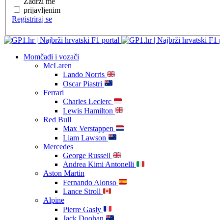
Zadrži me
prijavljenim
Registriraj se
Momčadi i vozači
McLaren
Lando Norris
Oscar Piastri
Ferrari
Charles Leclerc
Lewis Hamilton
Red Bull
Max Verstappen
Liam Lawson
Mercedes
George Russell
Andrea Kimi Antonelli
Aston Martin
Fernando Alonso
Lance Stroll
Alpine
Pierre Gasly
Jack Doohan