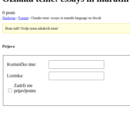
0 posts
Naslovna
›
Forumi
›
Oznake teme: essays in marathi language on diwali
Brate mili! Ovdje nema nikakvih tema!
Prijava
Korisničko ime:
Lozinka:
Zadrži me
prijavljenim