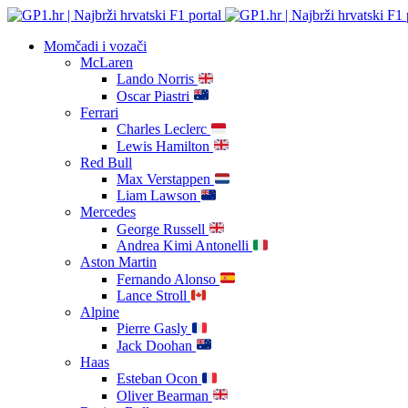
Momčadi i vozači
McLaren
Lando Norris
Oscar Piastri
Ferrari
Charles Leclerc
Lewis Hamilton
Red Bull
Max Verstappen
Liam Lawson
Mercedes
George Russell
Andrea Kimi Antonelli
Aston Martin
Fernando Alonso
Lance Stroll
Alpine
Pierre Gasly
Jack Doohan
Haas
Esteban Ocon
Oliver Bearman