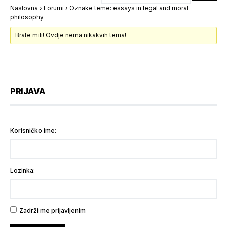
Naslovna
›
Forumi
›
Oznake teme: essays in legal and moral
philosophy
Brate mili! Ovdje nema nikakvih tema!
PRIJAVA
Korisničko ime:
Lozinka:
Zadrži me prijavljenim