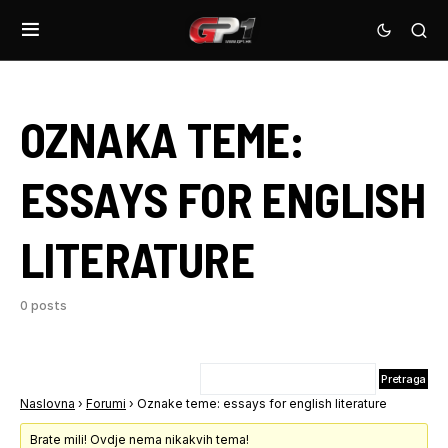
OZNAKA TEME:
ESSAYS FOR ENGLISH
LITERATURE
0 posts
Naslovna
›
Forumi
›
Oznake teme: essays for english literature
Brate mili! Ovdje nema nikakvih tema!