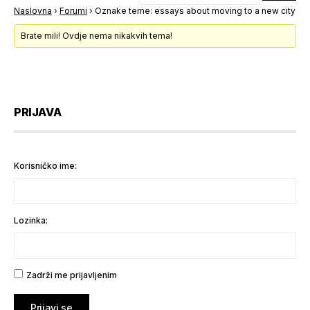
Naslovna
›
Forumi
›
Oznake teme: essays about moving to a new city
Brate mili! Ovdje nema nikakvih tema!
PRIJAVA
Korisničko ime:
Lozinka:
Zadrži me prijavljenim
Prijavi se