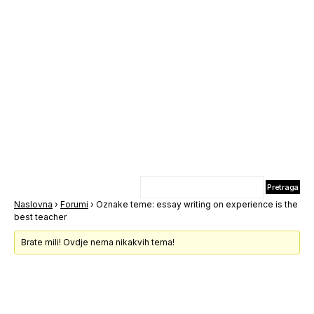
Naslovna
›
Forumi
›
Oznake teme: essay writing on experience is the
best teacher
Brate mili! Ovdje nema nikakvih tema!