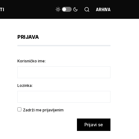
TI
ARHIVA
PRIJAVA
Korisničko ime:
Lozinka:
Zadrži me prijavljenim
Prijavi se