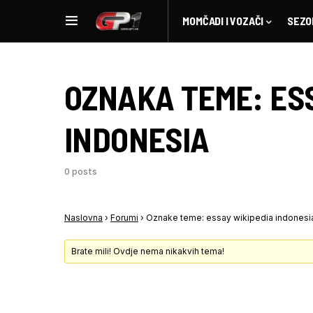
MOMČADI I VOZAČI
SEZO
OZNAKA TEME:
ES
INDONESIA
0 posts
Naslovna
›
Forumi
›
Oznake teme: essay wikipedia indonesi
Brate mili! Ovdje nema nikakvih tema!