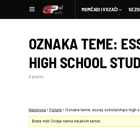
MOMČADI I VOZAČI
SEZO
OZNAKA TEME:
ES
HIGH SCHOOL STU
0 posts
Naslovna
›
Forumi
›
Oznake teme: essay scholarships high 
Brate mili! Ovdje nema nikakvih tema!