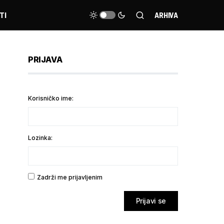
TI
ARHIVA
PRIJAVA
Korisničko ime:
Lozinka:
Zadrži me prijavljenim
Prijavi se