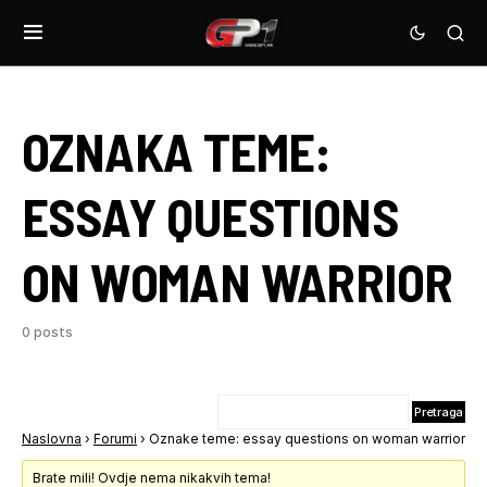
OZNAKA TEME:
ESSAY QUESTIONS
ON WOMAN WARRIOR
0 posts
Naslovna
›
Forumi
›
Oznake teme: essay questions on woman warrior
Brate mili! Ovdje nema nikakvih tema!