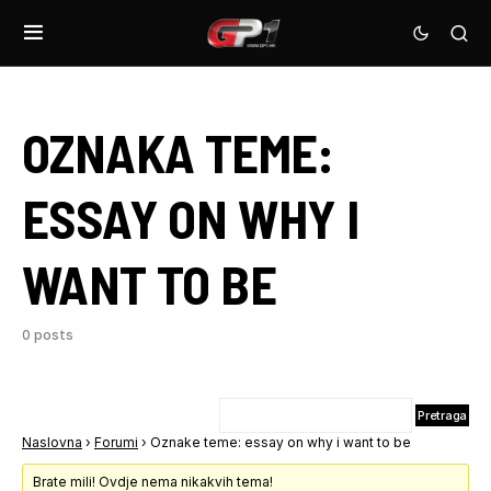
OZNAKA TEME:
ESSAY ON WHY I
WANT TO BE
0 posts
Naslovna
›
Forumi
›
Oznake teme: essay on why i want to be
Brate mili! Ovdje nema nikakvih tema!