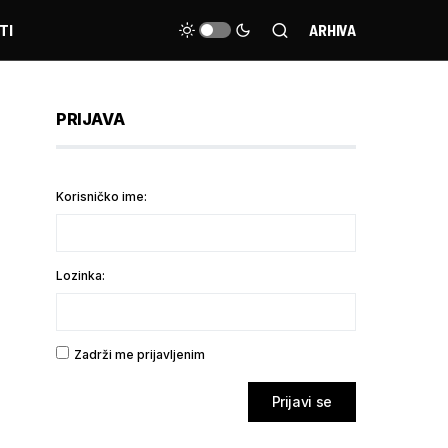
TI
ARHIVA
PRIJAVA
Korisničko ime:
Lozinka:
Zadrži me prijavljenim
Prijavi se