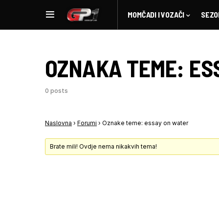
MOMČADI I VOZAČI
SEZO
OZNAKA TEME:
ES
0 posts
Naslovna
›
Forumi
›
Oznake teme: essay on water
Brate mili! Ovdje nema nikakvih tema!