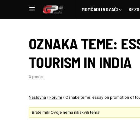
MOMČADI I VOZAČI
SEZO
OZNAKA TEME:
ES
TOURISM IN INDIA
0 posts
Naslovna
›
Forumi
›
Oznake teme: essay on promotion of tour
Brate mili! Ovdje nema nikakvih tema!