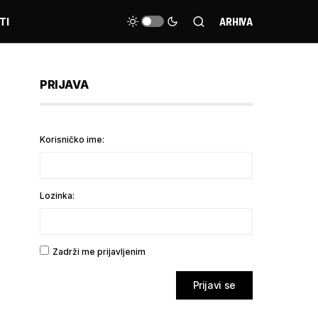
TI
ARHIVA
PRIJAVA
Korisničko ime:
Lozinka:
Zadrži me prijavljenim
Prijavi se