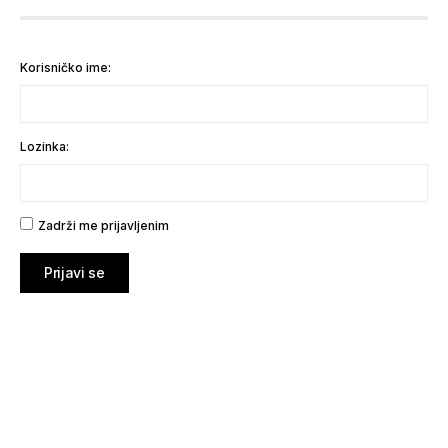
Korisničko ime:
Lozinka:
Zadrži me prijavljenim
Prijavi se