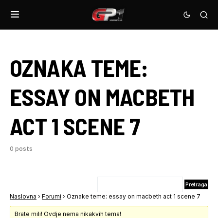
OZNAKA TEME:
ESSAY ON MACBETH
ACT 1 SCENE 7
0 posts
Naslovna
›
Forumi
›
Oznake teme: essay on macbeth act 1 scene 7
Brate mili! Ovdje nema nikakvih tema!