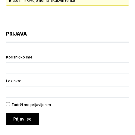
Brate mili! Ovdje nema nikakvih tema!
PRIJAVA
Korisničko ime:
Lozinka:
Zadrži me prijavljenim
Prijavi se