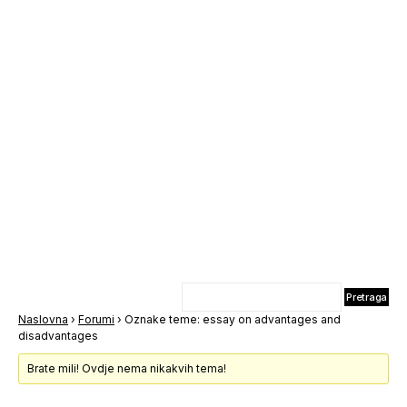
Naslovna
›
Forumi
›
Oznake teme: essay on advantages and
disadvantages
Brate mili! Ovdje nema nikakvih tema!