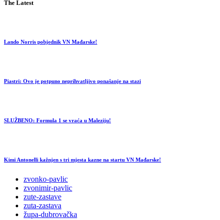
The Latest
Lando Norris pobjednik VN Mađarske!
Piastri: Ovo je potpuno neprihvatljivo ponašanje na stazi
SLUŽBENO: Formula 1 se vraća u Maleziju!
Kimi Antonelli kažnjen s tri mjesta kazne na startu VN Mađarske!
zvonko-pavlic
zvonimir-pavlic
zute-zastave
zuta-zastava
župa-dubrovačka