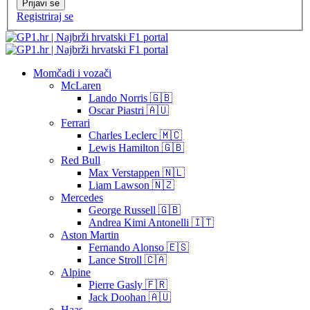
Prijavi se
Registriraj se
Momčadi i vozači
McLaren
Lando Norris 🇬🇧
Oscar Piastri 🇦🇺
Ferrari
Charles Leclerc 🇲🇨
Lewis Hamilton 🇬🇧
Red Bull
Max Verstappen 🇳🇱
Liam Lawson 🇳🇿
Mercedes
George Russell 🇬🇧
Andrea Kimi Antonelli 🇮🇹
Aston Martin
Fernando Alonso 🇪🇸
Lance Stroll 🇨🇦
Alpine
Pierre Gasly 🇫🇷
Jack Doohan 🇦🇺
Haas