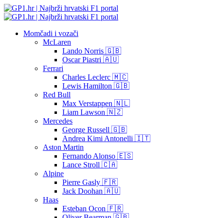
Momčadi i vozači
McLaren
Lando Norris 🇬🇧
Oscar Piastri 🇦🇺
Ferrari
Charles Leclerc 🇲🇨
Lewis Hamilton 🇬🇧
Red Bull
Max Verstappen 🇳🇱
Liam Lawson 🇳🇿
Mercedes
George Russell 🇬🇧
Andrea Kimi Antonelli 🇮🇹
Aston Martin
Fernando Alonso 🇪🇸
Lance Stroll 🇨🇦
Alpine
Pierre Gasly 🇫🇷
Jack Doohan 🇦🇺
Haas
Esteban Ocon 🇫🇷
Oliver Bearman 🇬🇧