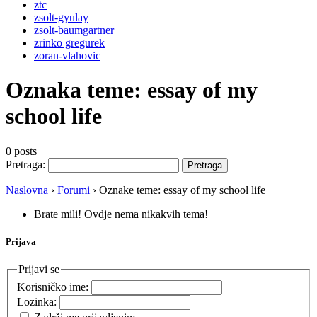
ztc
zsolt-gyulay
zsolt-baumgartner
zrinko gregurek
zoran-vlahovic
Oznaka teme:
essay of my
school life
0 posts
Pretraga:
Naslovna
›
Forumi
›
Oznake teme: essay of my school life
Brate mili! Ovdje nema nikakvih tema!
Prijava
Prijavi se
Korisničko ime:
Lozinka: