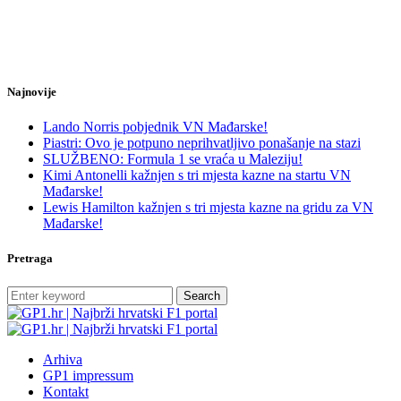
Najnovije
Lando Norris pobjednik VN Mađarske!
Piastri: Ovo je potpuno neprihvatljivo ponašanje na stazi
SLUŽBENO: Formula 1 se vraća u Maleziju!
Kimi Antonelli kažnjen s tri mjesta kazne na startu VN
Mađarske!
Lewis Hamilton kažnjen s tri mjesta kazne na gridu za VN
Mađarske!
Pretraga
Search
Arhiva
GP1 impressum
Kontakt