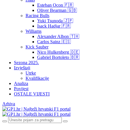
Esteban Ocon 🇫🇷
Oliver Bearman 🇬🇧
Racing Bulls
Yuki Tsunoda 🇯🇵
Isack Hadjar 🇫🇷
Williams
Alexander Albon 🇹🇭
Carlos Sainz 🇪🇸
Kick Sauber
Nico Hulkenberg 🇩🇪
Gabriel Bortoleto 🇧🇷
Sezona 2025.
Izvještaji
Utrke
Kvalifikacije
Analiza
Povijest
OSTALE VIJESTI
Arhiva