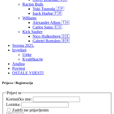
Racing Bulls
Yuki Tsunoda 🇯🇵
Isack Hadjar 🇫🇷
Williams
Alexander Albon 🇹🇭
Carlos Sainz 🇪🇸
Kick Sauber
Nico Hulkenberg 🇩🇪
Gabriel Bortoleto 🇧🇷
Sezona 2025.
Izvještaji
Utrke
Kvalifikacije
Analiza
Povijest
OSTALE VIJESTI
Prijava / Registracija
Prijavi se
Korisničko ime:
Lozinka:
Zadrži me prijavljenim