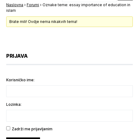
Naslovna
›
Forumi
›
Oznake teme: essay importance of education in
islam
Brate mili! Ovdje nema nikakvih tema!
PRIJAVA
Korisničko ime:
Lozinka:
Zadrži me prijavljenim