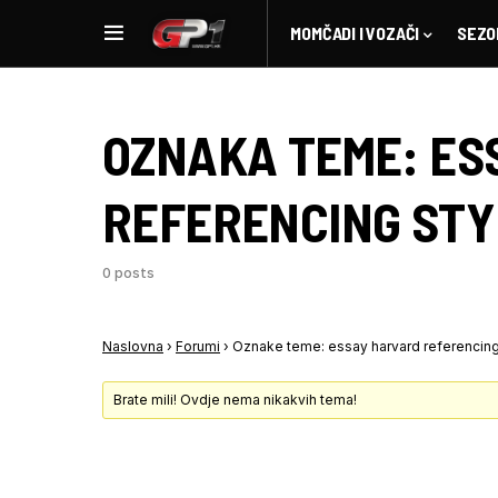
MOMČADI I VOZAČI
SEZO
OZNAKA TEME:
ES
REFERENCING STY
0 posts
Naslovna
›
Forumi
›
Oznake teme: essay harvard referencing
Brate mili! Ovdje nema nikakvih tema!