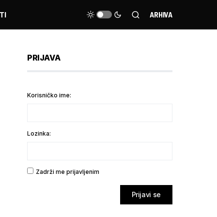
TI
ARHIVA
PRIJAVA
Korisničko ime:
Lozinka:
Zadrži me prijavljenim
Prijavi se