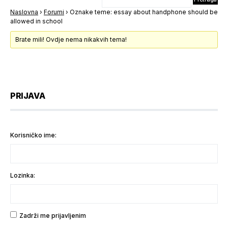
Naslovna
›
Forumi
›
Oznake teme: essay about handphone should be
allowed in school
Brate mili! Ovdje nema nikakvih tema!
PRIJAVA
Korisničko ime:
Lozinka:
Zadrži me prijavljenim