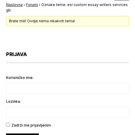
Naslovna
›
Forumi
›
Oznake teme: esl custom essay writers services
gb
Brate mili! Ovdje nema nikakvih tema!
PRIJAVA
Korisničko ime:
Lozinka:
Zadrži me prijavljenim