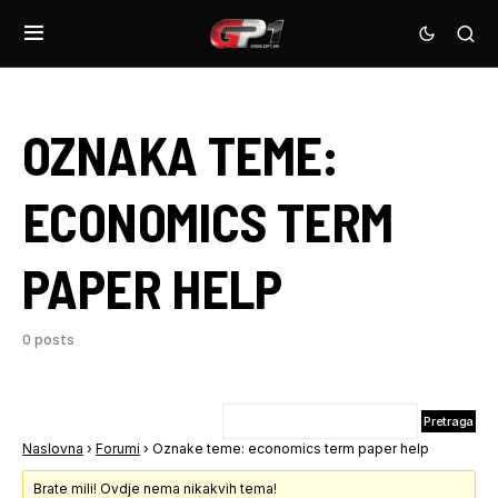
OZNAKA TEME:
ECONOMICS TERM
PAPER HELP
0 posts
Naslovna
›
Forumi
›
Oznake teme: economics term paper help
Brate mili! Ovdje nema nikakvih tema!