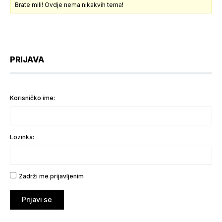
Brate mili! Ovdje nema nikakvih tema!
PRIJAVA
Korisničko ime:
Lozinka:
Zadrži me prijavljenim
Prijavi se