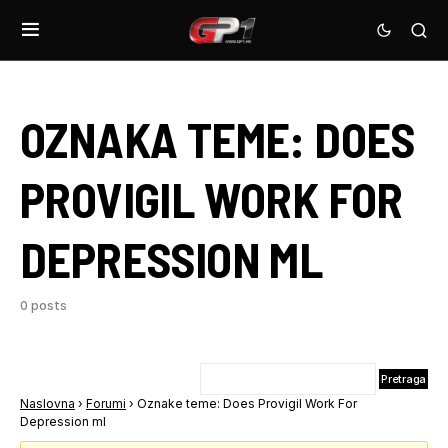
OZNAKA TEME:
DOES
PROVIGIL WORK FOR
DEPRESSION ML
0 posts
Naslovna
›
Forumi
›
Oznake teme: Does Provigil Work For
Depression ml