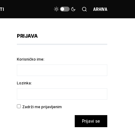
TI
ARHIVA
PRIJAVA
Korisničko ime:
Lozinka:
Zadrži me prijavljenim
Prijavi se