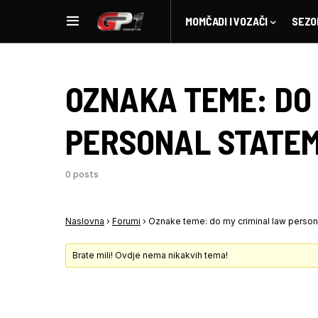
MOMČADI I VOZAČI
SEZO
OZNAKA TEME:
DO
PERSONAL STATE
0 posts
Naslovna
›
Forumi
›
Oznake teme: do my criminal law person
Brate mili! Ovdje nema nikakvih tema!