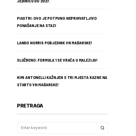
JEDINICU DO 2027.
PIASTRI: OVO JE POTPUNO NEPRIHVATLJIVO
PONAŠANJE NA STAZI
LANDO NORRIS POBJEDNIK VN MAĐARSKE!
SLUŽBENO: FORMULA 1 SE VRAĆA U MALEZIJU!
KIMI ANTONELLI KAŽNJEN S TRI MJESTA KAZNE NA
STARTU VN MAĐARSKE!
PRETRAGA