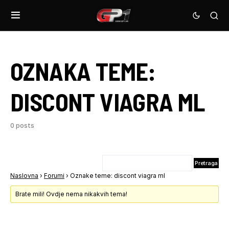
OZNAKA TEME:
DISCONT VIAGRA ML
0 posts
Naslovna
›
Forumi
›
Oznake teme: discont viagra ml
Brate mili! Ovdje nema nikakvih tema!