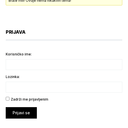
Brate mili! Ovdje nema nikakvih tema!
PRIJAVA
Korisničko ime:
Lozinka:
Zadrži me prijavljenim
Prijavi se