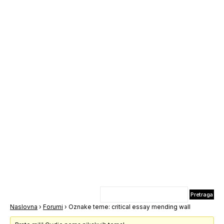
Naslovna
›
Forumi
›
Oznake teme: critical essay mending wall