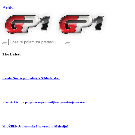
Arhiva
The Latest
Lando Norris pobjednik VN Mađarske!
Piastri: Ovo je potpuno neprihvatljivo ponašanje na stazi
SLUŽBENO: Formula 1 se vraća u Maleziju!