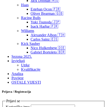
Jack Doohan 🇦🇺
Haas
Esteban Ocon 🇫🇷
Oliver Bearman 🇬🇧
Racing Bulls
Yuki Tsunoda 🇯🇵
Isack Hadjar 🇫🇷
Williams
Alexander Albon 🇹🇭
Carlos Sainz 🇪🇸
Kick Sauber
Nico Hulkenberg 🇩🇪
Gabriel Bortoleto 🇧🇷
Sezona 2025.
Izvještaji
Utrke
Kvalifikacije
Analiza
Povijest
OSTALE VIJESTI
Prijava / Registracija
Prijavi se
Korisničko ime: