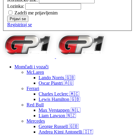
Lozinka:
Zadrži me prijavljenim
Prijavi se
Registriraj se
Momčadi i vozači
McLaren
Lando Norris 🇬🇧
Oscar Piastri 🇦🇺
Ferrari
Charles Leclerc 🇲🇨
Lewis Hamilton 🇬🇧
Red Bull
Max Verstappen 🇳🇱
Liam Lawson 🇳🇿
Mercedes
George Russell 🇬🇧
Andrea Kimi Antonelli 🇮🇹