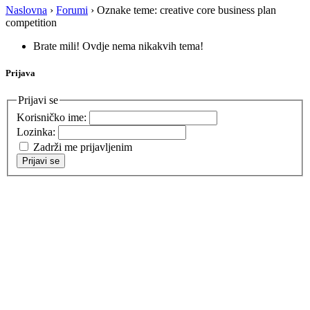
Naslovna
›
Forumi
›
Oznake teme: creative core business plan
competition
Brate mili! Ovdje nema nikakvih tema!
Prijava
Prijavi se
Korisničko ime:
Lozinka:
Zadrži me prijavljenim
Prijavi se