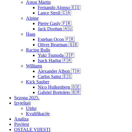
Aston Martin
Fernando Alonso 🇪🇸
Lance Stroll 🇨🇦
Alpine
Pierre Gasly 🇫🇷
Jack Doohan 🇦🇺
Haas
Esteban Ocon 🇫🇷
Oliver Bearman 🇬🇧
Racing Bulls
Yuki Tsunoda 🇯🇵
Isack Hadjar 🇫🇷
Williams
Alexander Albon 🇹🇭
Carlos Sainz 🇪🇸
Kick Sauber
Nico Hulkenberg 🇩🇪
Gabriel Bortoleto 🇧🇷
Sezona 2025.
Izvještaji
Utrke
Kvalifikacije
Analiza
Povijest
OSTALE VIJESTI