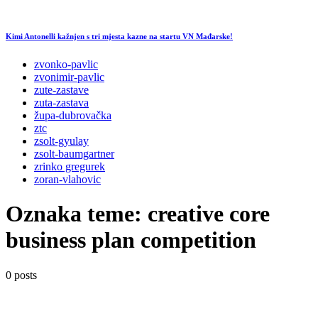
Kimi Antonelli kažnjen s tri mjesta kazne na startu VN Mađarske!
zvonko-pavlic
zvonimir-pavlic
zute-zastave
zuta-zastava
župa-dubrovačka
ztc
zsolt-gyulay
zsolt-baumgartner
zrinko gregurek
zoran-vlahovic
Oznaka teme:
creative core
business plan competition
0 posts