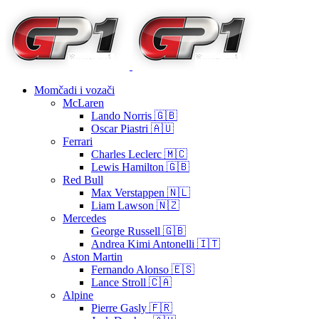
Momčadi i vozači
McLaren
Lando Norris 🇬🇧
Oscar Piastri 🇦🇺
Ferrari
Charles Leclerc 🇲🇨
Lewis Hamilton 🇬🇧
Red Bull
Max Verstappen 🇳🇱
Liam Lawson 🇳🇿
Mercedes
George Russell 🇬🇧
Andrea Kimi Antonelli 🇮🇹
Aston Martin
Fernando Alonso 🇪🇸
Lance Stroll 🇨🇦
Alpine
Pierre Gasly 🇫🇷