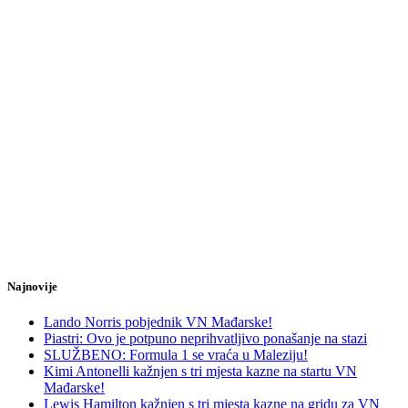
Najnovije
Lando Norris pobjednik VN Mađarske!
Piastri: Ovo je potpuno neprihvatljivo ponašanje na stazi
SLUŽBENO: Formula 1 se vraća u Maleziju!
Kimi Antonelli kažnjen s tri mjesta kazne na startu VN
Mađarske!
Lewis Hamilton kažnjen s tri mjesta kazne na gridu za VN