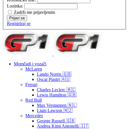
Lozinka:
Zadrži me prijavljenim
Prijavi se
Registriraj se
Momčadi i vozači
McLaren
Lando Norris 🇬🇧
Oscar Piastri 🇦🇺
Ferrari
Charles Leclerc 🇲🇨
Lewis Hamilton 🇬🇧
Red Bull
Max Verstappen 🇳🇱
Liam Lawson 🇳🇿
Mercedes
George Russell 🇬🇧
Andrea Kimi Antonelli 🇮🇹