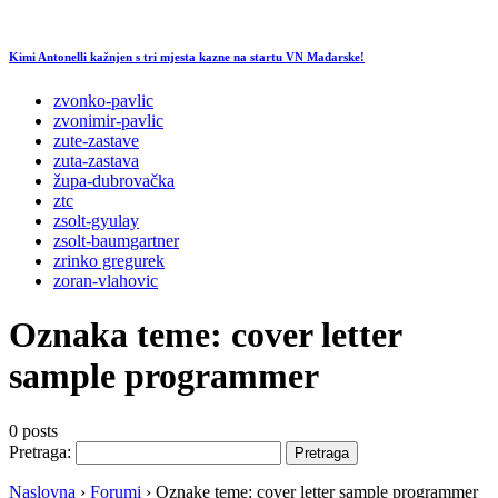
Kimi Antonelli kažnjen s tri mjesta kazne na startu VN Mađarske!
zvonko-pavlic
zvonimir-pavlic
zute-zastave
zuta-zastava
župa-dubrovačka
ztc
zsolt-gyulay
zsolt-baumgartner
zrinko gregurek
zoran-vlahovic
Oznaka teme:
cover letter
sample programmer
0 posts
Pretraga:
Naslovna
›
Forumi
›
Oznake teme: cover letter sample programmer