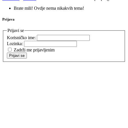
Brate mili! Ovdje nema nikakvih tema!
Prijava
Prijavi se
Korisničko ime:
Lozinka:
Zadrži me prijavljenim
Prijavi se