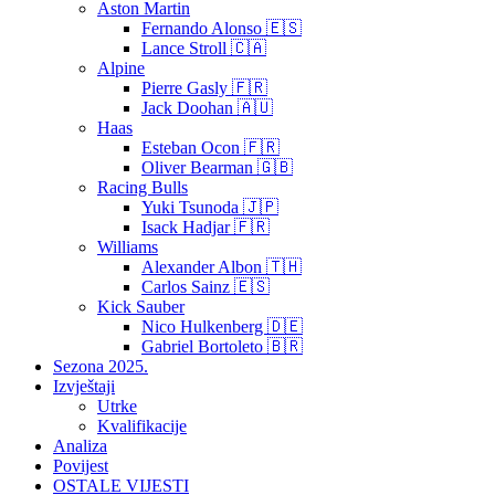
Aston Martin
Fernando Alonso 🇪🇸
Lance Stroll 🇨🇦
Alpine
Pierre Gasly 🇫🇷
Jack Doohan 🇦🇺
Haas
Esteban Ocon 🇫🇷
Oliver Bearman 🇬🇧
Racing Bulls
Yuki Tsunoda 🇯🇵
Isack Hadjar 🇫🇷
Williams
Alexander Albon 🇹🇭
Carlos Sainz 🇪🇸
Kick Sauber
Nico Hulkenberg 🇩🇪
Gabriel Bortoleto 🇧🇷
Sezona 2025.
Izvještaji
Utrke
Kvalifikacije
Analiza
Povijest
OSTALE VIJESTI