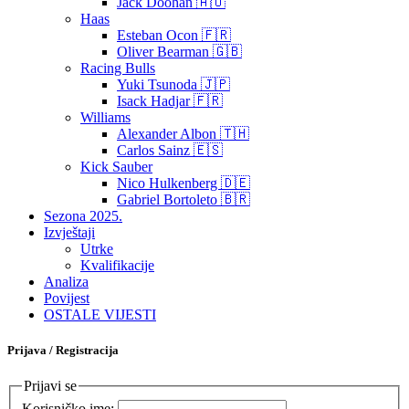
Jack Doohan 🇦🇺
Haas
Esteban Ocon 🇫🇷
Oliver Bearman 🇬🇧
Racing Bulls
Yuki Tsunoda 🇯🇵
Isack Hadjar 🇫🇷
Williams
Alexander Albon 🇹🇭
Carlos Sainz 🇪🇸
Kick Sauber
Nico Hulkenberg 🇩🇪
Gabriel Bortoleto 🇧🇷
Sezona 2025.
Izvještaji
Utrke
Kvalifikacije
Analiza
Povijest
OSTALE VIJESTI
Prijava / Registracija
Prijavi se
Korisničko ime: