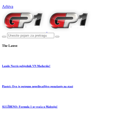
Arhiva
The Latest
Lando Norris pobjednik VN Mađarske!
Piastri: Ovo je potpuno neprihvatljivo ponašanje na stazi
SLUŽBENO: Formula 1 se vraća u Maleziju!