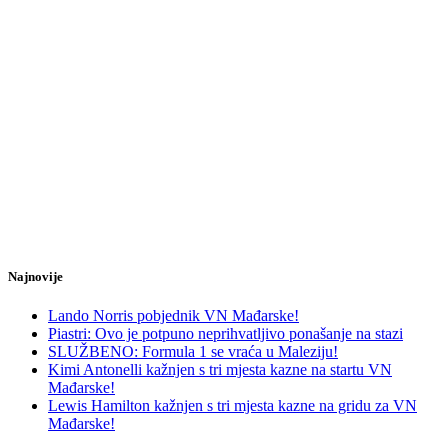
Najnovije
Lando Norris pobjednik VN Mađarske!
Piastri: Ovo je potpuno neprihvatljivo ponašanje na stazi
SLUŽBENO: Formula 1 se vraća u Maleziju!
Kimi Antonelli kažnjen s tri mjesta kazne na startu VN
Mađarske!
Lewis Hamilton kažnjen s tri mjesta kazne na gridu za VN
Mađarske!