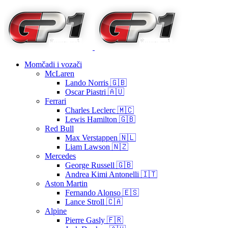
Momčadi i vozači
McLaren
Lando Norris 🇬🇧
Oscar Piastri 🇦🇺
Ferrari
Charles Leclerc 🇲🇨
Lewis Hamilton 🇬🇧
Red Bull
Max Verstappen 🇳🇱
Liam Lawson 🇳🇿
Mercedes
George Russell 🇬🇧
Andrea Kimi Antonelli 🇮🇹
Aston Martin
Fernando Alonso 🇪🇸
Lance Stroll 🇨🇦
Alpine
Pierre Gasly 🇫🇷