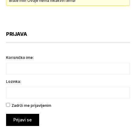
Brate mili! Ovdje nema nikakvih tema!
PRIJAVA
Korisničko ime:
Lozinka:
Zadrži me prijavljenim
Prijavi se