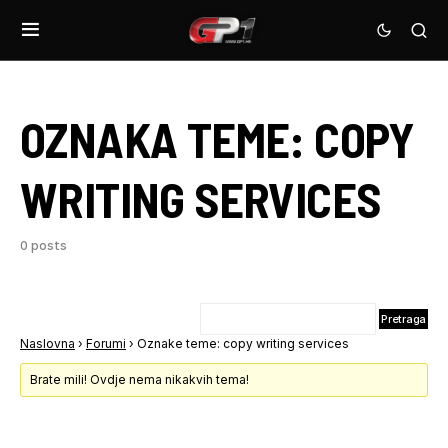
OZNAKA TEME:
COPY
WRITING SERVICES
0 posts
Naslovna
›
Forumi
›
Oznake teme: copy writing services
Brate mili! Ovdje nema nikakvih tema!