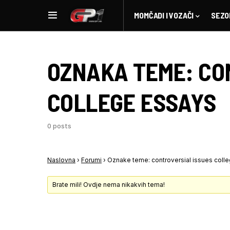
MOMČADI I VOZAČI
SEZO
OZNAKA TEME:
CO
COLLEGE ESSAYS
0 posts
Naslovna
›
Forumi
›
Oznake teme: controversial issues coll
Brate mili! Ovdje nema nikakvih tema!