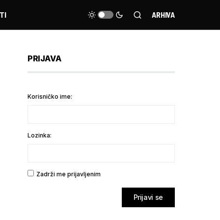
TI
ARHIVA
PRIJAVA
Korisničko ime:
Lozinka:
Zadrži me prijavljenim
Prijavi se