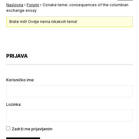
Naslovna
›
Forumi
›
Oznake teme: consequences of the columbian
exchange essay
Brate mili! Ovdje nema nikakvih tema!
PRIJAVA
Korisničko ime:
Lozinka:
Zadrži me prijavljenim