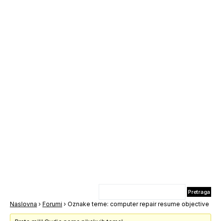
Naslovna
›
Forumi
›
Oznake teme: computer repair resume objective