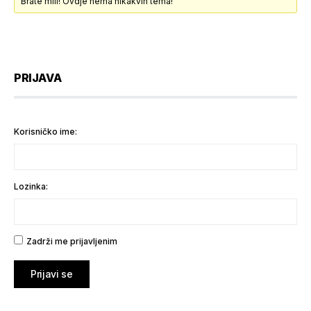
Brate mili! Ovdje nema nikakvih tema!
PRIJAVA
Korisničko ime:
Lozinka:
Zadrži me prijavljenim
Prijavi se